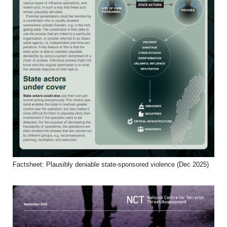
Factsheet: Plausibly deniable state-sponsored violence (Dec 2025)