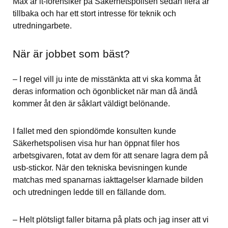
Max är it-forensiker på Säkerhetspolisen sedan flera år 
tillbaka och har ett stort intresse för teknik och 
utredningarbete.
När är jobbet som bäst?
– I regel vill ju inte de misstänkta att vi ska komma åt 
deras information och ögonblicket när man då ändå 
kommer åt den är såklart väldigt belönande.
I fallet med den spiondömde konsulten kunde 
Säkerhetspolisen visa hur han öppnat filer hos 
arbetsgivaren, fotat av dem för att senare lagra dem på 
usb-stickor. När den tekniska bevisningen kunde 
matchas med spanarnas iakttagelser klarnade bilden 
och utredningen ledde till en fällande dom.
– Helt plötsligt faller bitarna på plats och jag inser att vi 