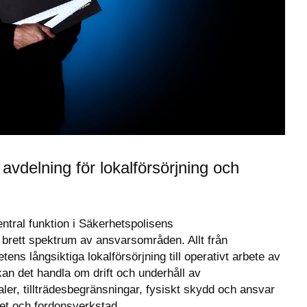
vdelning för lokalförsörjning och 
tral funktion i Säkerhetspolisens 
brett spektrum av ansvarsområden. Allt från 
tens långsiktiga lokalförsörjning till operativt arbete av 
an det handla om drift och underhåll av 
ler, tillträdesbegränsningar, fysiskt skydd och ansvar 
et och fordonsverkstad.