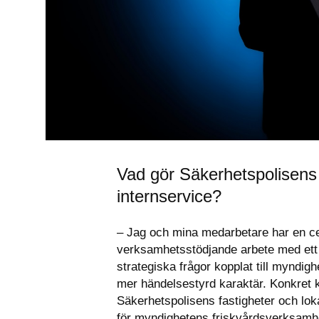
Vad gör Säkerhetspolisens a
internservice?
– Jag och mina medarbetare har en cen
verksamhetsstödjande arbete med ett 
strategiska frågor kopplat till myndighe
mer händelsestyrd karaktär. Konkret k
Säkerhetspolisens fastigheter och loka
för myndighetens friskvårdsverksamh