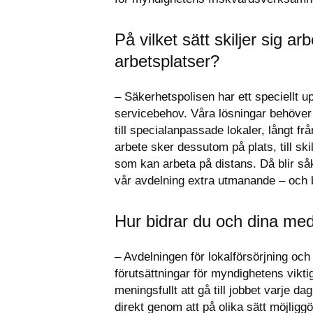
På vilket sätt skiljer sig a
arbetsplatser?
– Säkerhetspolisen har ett speciellt up
servicebehov. Våra lösningar behöver up
till specialanpassade lokaler, långt fr
arbete sker dessutom på plats, till sk
som kan arbeta på distans. Då blir såk
vår avdelning extra utmanande – och b
Hur bidrar du och dina meda
– Avdelningen för lokalförsörjning och
förutsättningar för myndighetens vikt
meningsfullt att gå till jobbet varje d
direkt genom att på olika sätt möjli