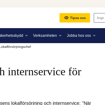
Sök
Tipsa oss
äkerhetsskydd
Verksamheten
Jobba hos oss
Lokalförsörjningschef
 internservice för 
sens lokalförsörjning och internservice: "När 