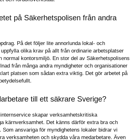
rbetet på Säkerhetspolisen från andra 
pdrag. På det följer lite annorlunda lokal- och 
pfylla olika krav på allt från ordinarie arbetsplatser 
ån normal kontorsmiljö. En stor del av Säkerhetspolisens 
illnad från många andra myndigheter och organisationer 
lart platsen som sådan extra viktig. Det gör arbetet på 
etydelsefullt.
rbetare till ett säkrare Sverige?
 internservice skapar verksamhetskritiska 
iga kärnverksamhet. Det känns därför extra bra och 
ag. Som ansvariga för myndighetens lokaler bidrar vi 
ggöra verksamheten och skydda våra medarbetare. Även 