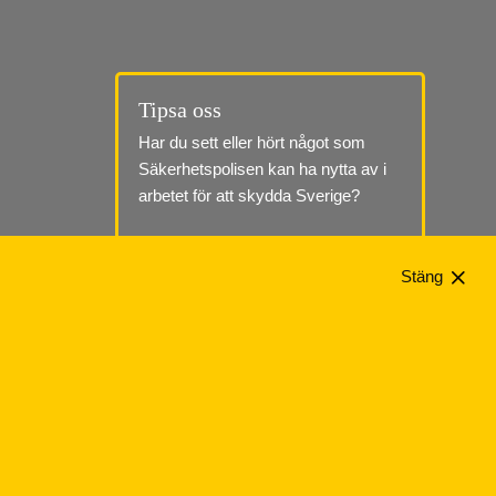
Tipsa oss
Har du sett eller hört något som 
Säkerhetspolisen kan ha nytta av i 
arbetet för att skydda Sverige?
Till tipssidan
Stäng
Telefon: 010-568 70 00