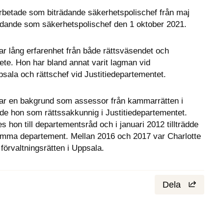
rbetade som biträdande säkerhetspolischef från maj 
llträdande som säkerhetspolischef den 1 oktober 2021.
r lång erfarenhet från både rättsväsendet och 
te. Hon har bland annat varit lagman vid 
ppsala och rättschef vid Justitiedepartementet.
ar en bakgrund som assessor från kammarrätten i 
e hon som rättssakkunnig i Justitiedepartementet. 
hon till departementsråd och i januari 2012 tillträdde 
amma departement. Mellan 2016 och 2017 var Charlotte 
örvaltningsrätten i Uppsala.
Dela