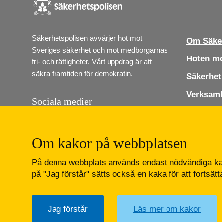
Säkerhetspolisen avvärjer hot mot 
Om Säker
Sveriges säkerhet och mot medborgarnas 
Hoten mo
fri- och rättigheter. Vårt uppdrag är att 
säkra framtiden för demokratin.
Säkerhet
Verksam
Sociala medier
Jobba ho
Följ Säkerhetspolisen i sociala medier. Vi 
finns på Instagram, Linkedin och Youtube.
Press
Om kakor på webbplatsen
Kontakt
Lediga job
På denna webbplats används endast nödvändiga kak
Instagram
LinkedIn
Youtube
på "Jag förstår" sätts också en kaka för att fortsät
Jag förstår
Läs mer om kakor
Säkerhetspolisen
Box 12312
102 28 Stockholm 