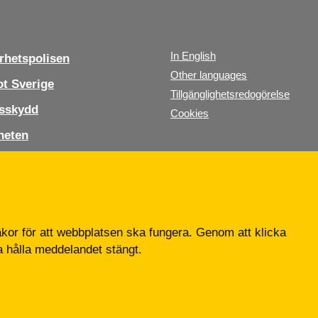
In English
hetspolisen
Other languages
t Sverige
Tillgänglighetsredogörelse
sskydd
Cookies
heten
s oss
b
or för att webbplatsen ska fungera. Genom att klicka
ta hålla meddelandet stängt.
Tfn: 010-568 70 00