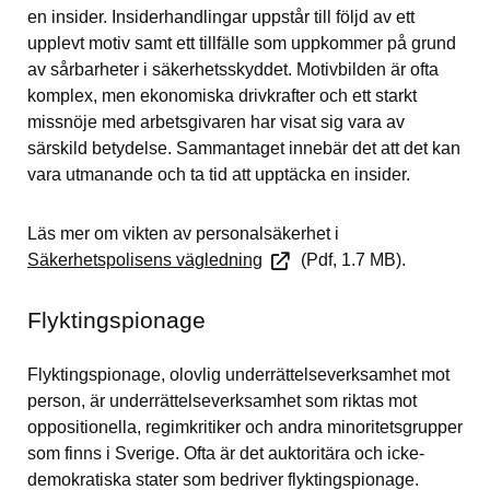
en insider. Insiderhandlingar uppstår till följd av ett 
upplevt motiv samt ett tillfälle som upp­kommer på grund 
av sårbarheter i säker­hetsskyddet. Motivbilden är ofta 
komplex, men ekonomiska drivkrafter och ett starkt 
missnöje med arbetsgivaren har visat sig vara av 
särskild betydelse. Sammantaget innebär det att det kan 
vara utmanande och ta tid att upptäcka en insider.
Läs mer om vikten av personalsäkerhet i 
Pdf, 1.7 MB.
Säkerhetspolisens vägledning
 (Pdf, 1.7 MB)
.
Flyktingspionage
Flyktingspionage, olovlig underrättelseverksamhet mot 
person, är underrättelseverksamhet som riktas mot 
oppositionella, regimkritiker och andra minoritetsgrupper 
som finns i Sverige. Ofta är det auktoritära och icke-
demokratiska stater som bedriver flyktingspionage.