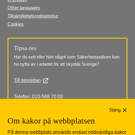
Other languages
Tillgänglighetsredogörelse
Cookies
Tipsa oss
Har du sett eller hört något som Säkerhetspolisen kan 
ha nytta av i arbetet för att skydda Sverige?
Till tipssidan
Telefon: 010-568 70 00
Stäng
Om kakor på webbplatsen
På denna webbplats används endast nödvändiga kakor