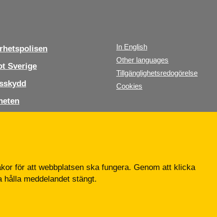
In English
hetspolisen
Other languages
t Sverige
Tillgänglighetsredogörelse
sskydd
Cookies
heten
s oss
b
or för att webbplatsen ska fungera. Genom att klicka
ta hålla meddelandet stängt.