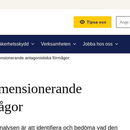
Sök
Tipsa oss
äkerhetsskydd
Verksamheten
Jobba hos oss
ensionerande antagonistiska förmågor
mensionerande 
ågor
nalysen är att identifiera och bedöma vad den 