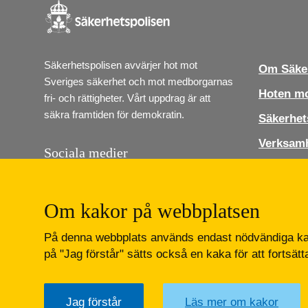
Säkerhetspolisen avvärjer hot mot 
Om Säker
Sveriges säkerhet och mot medborgarnas 
Hoten mo
fri- och rättigheter. Vårt uppdrag är att 
säkra framtiden för demokratin.
Säkerhet
Verksam
Sociala medier
Jobba ho
Följ Säkerhetspolisen i sociala medier. Vi 
finns på Instagram, Linkedin och Youtube.
Press
Om kakor på webbplatsen
Kontakt
Lediga job
På denna webbplats används endast nödvändiga kak
Instagram
LinkedIn
Youtube
på "Jag förstår" sätts också en kaka för att fortsät
Jag förstår
Läs mer om kakor