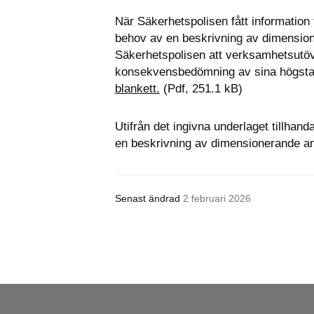
När Säkerhetspolisen fått information
behov av en beskrivning av dimensione
Säkerhetspolisen att verksamhetsutö
Pdf, 251.1 kB.
blankett.
 (Pdf, 251.1 kB)
Utifrån det ingivna underlaget tillhan
en beskrivning av dimensionerande an
Senast ändrad
2 februari 2026