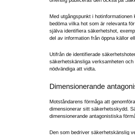
offentlig publiceras den också på Säk
Med utgångspunkt i hotinformationen 
bedöma vilka hot som är relevanta fö
själva identifiera säkerhetshot, exempe
del av information från öppna källor 
Utifrån de identifierade säkerhetshote
säkerhetskänsliga verksamheten och 
nödvändiga att vidta.
Dimensionerande antagoni
Motståndarens förmåga att genomföra
dimensionerar sitt säkerhetsskydd. Säk
dimensionerande antagonistiska förmå
Den som bedriver säkerhetskänslig ver