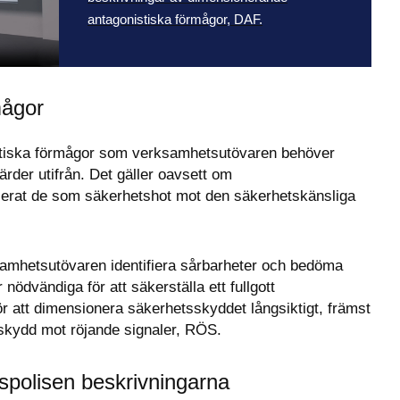
antagonistiska förmågor, DAF.
mågor
stiska förmågor som verksamhetsutövaren behöver 
der utifrån. Det gäller oavsett om 
ierat de som säkerhetshot mot den säkerhetskänsliga 
amhetsutövaren identifiera sårbarheter och bedöma 
ödvändiga för att säkerställa ett fullgott 
r att dimensionera säkerhetsskyddet långsiktigt, främst 
r skydd mot röjande signaler, RÖS.
tspolisen beskrivningarna