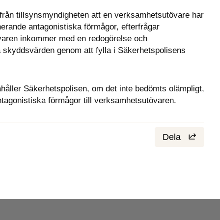
 från tillsynsmyndigheten att en verksamhetsutövare har 
rande antagonistiska förmågor, efterfrågar 
varen inkommer med en redogörelse och 
konsekvensbedömning av sina högsta skyddsvärden genom att fylla i Säkerhetspolisens 
dahåller Säkerhetspolisen, om det inte bedömts olämpligt, 
tagonistiska förmågor till verksamhetsutövaren.
Dela