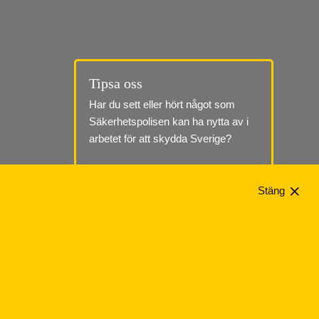
Tipsa oss
Har du sett eller hört något som 
Säkerhetspolisen kan ha nytta av i 
arbetet för att skydda Sverige?
Till tipssidan
Stäng
Telefon: 010-568 70 00