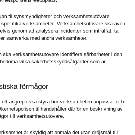
erhetspolisens webbplats.
kan tillsynsmyndigheter och verksamhetsutövare 
r specifika verksamheter. Verksamhetsutövare ska även 
lvis genom att analysera incidenter som inträffat, ta 
eller samverka med andra verksamheter.
n ska verksamhetsutövare identifiera sårbarheter i den 
bedöma vilka säkerhetsskyddsåtgärder som är 
stiska förmågor
 ett angrepp ska styra hur verksamheten anpassar och 
erhetspolisen tillhandahåller därför en beskrivning av 
gor till verksamhetsutövare.
ksamhet är skyldig att anmäla det utan dröjsmål till 