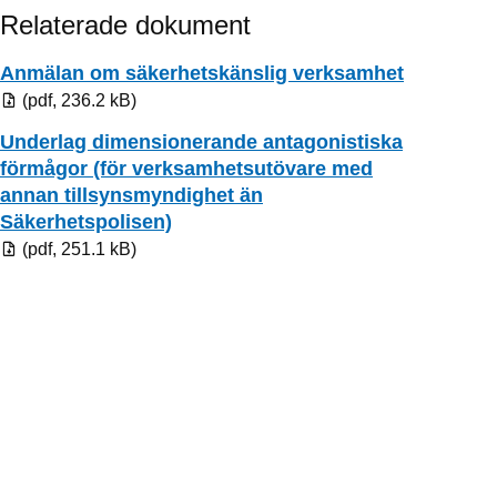
Relaterade dokument
Pdf, 236.2
Anmälan om säkerhetskänslig verksamhet
(pdf, 236.2 kB)
Underlag dimensionerande antagonistiska
förmågor (för verksamhetsutövare med
annan tillsynsmyndighet än
Pdf, 251.1 kB.
Säkerhetspolisen)
(pdf, 251.1 kB)